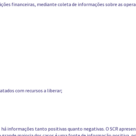
es financeiras, mediante coleta de informações sobre as opera
atados com recursos a liberar;
á informações tanto positivas quanto negativas. O SCR apresenta
 na grande maioria dos casos é uma fonte de informação positiva,