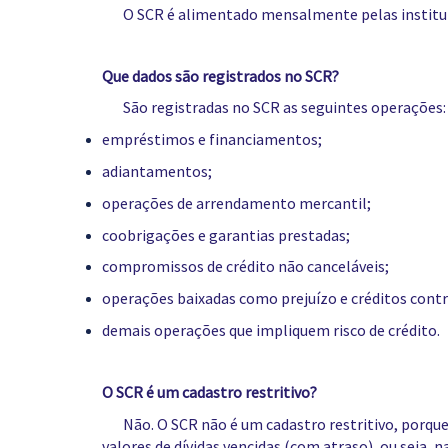
O SCR é alimentado mensalmente pelas instituiçõ
Que dados são registrados no SCR?
São registradas no SCR as seguintes operações:
empréstimos e financiamentos;
adiantamentos;
operações de arrendamento mercantil;
coobrigações e garantias prestadas;
compromissos de crédito não canceláveis;
operações baixadas como prejuízo e créditos contr
demais operações que impliquem risco de crédito.
O SCR é um cadastro restritivo?
Não. O SCR não é um cadastro restritivo, porque h
valores de dívidas vencidas (com atraso), ou seja,