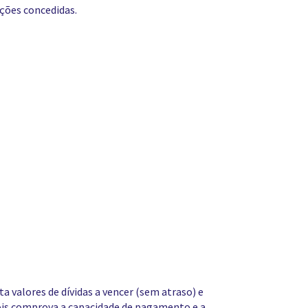
ções concedidas.
 valores de dívidas a vencer (sem atraso) e
 pois comprova a capacidade de pagamento e a